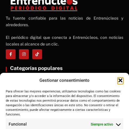
NE
Tu fuente confiable para las noticias de Entrenúcleos y
NEWS ELEMENTOR
alrededores.
El periódico digital que conecta a Entrenúcleos, con noticias
locales al alcance de un clic.
Categorías populares
ENTRENÚCLEOS
Gestionar consentimiento
Dos Hermanas
Sevilla
Para ofrecer las mejores experiencias, utilizamos tecnologías como las cookies
para almacenar y/o acceder a la información del dispositivo. El consentimiento
Andalucía
de estas tecnologías nos permitirá procesar datos como el comportamiento de
navegación o las identificaciones únicas en este sitio. No consentir o retirar el
Internacional
consentimiento, puede afectar negativamente a ciertas características y
funciones.
Tecnología
Cultura y ocio
Funcional
Siempre activo