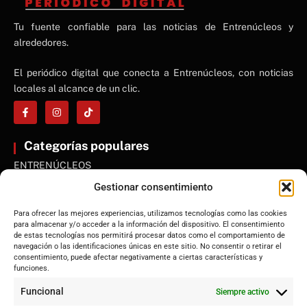
NE
Tu fuente confiable para las noticias de Entrenúcleos y
NEWS ELEMENTOR
alrededores.
El periódico digital que conecta a Entrenúcleos, con noticias
locales al alcance de un clic.
Categorías populares
ENTRENÚCLEOS
Dos Hermanas
Gestionar consentimiento
Sevilla
Para ofrecer las mejores experiencias, utilizamos tecnologías como las cookies
Andalucía
para almacenar y/o acceder a la información del dispositivo. El consentimiento
de estas tecnologías nos permitirá procesar datos como el comportamiento de
Internacional
navegación o las identificaciones únicas en este sitio. No consentir o retirar el
Tecnología
consentimiento, puede afectar negativamente a ciertas características y
funciones.
Cultura y ocio
Funcional
Siempre activo
Sociedad