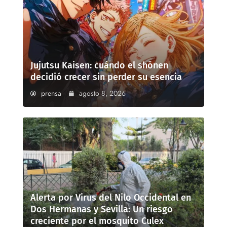
Jujutsu Kaisen: cuándo el shōnen
decidió crecer sin perder su esencia
prensa
agosto 8, 2026
Alerta por Virus del Nilo Occidental en
Dos Hermanas y Sevilla: Un riesgo
creciente por el mosquito Culex