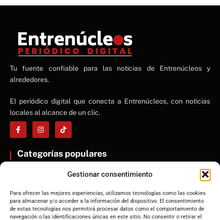
NE
Tu fuente confiable para las noticias de Entrenúcleos y
NEWS ELEMENTOR
alrededores.
El periódico digital que conecta a Entrenúcleos, con noticias
locales al alcance de un clic.
Categorías populares
ENTRENÚCLEOS
Gestionar consentimiento
Dos Hermanas
Para ofrecer las mejores experiencias, utilizamos tecnologías como las cookies
Sevilla
para almacenar y/o acceder a la información del dispositivo. El consentimiento
Andalucía
de estas tecnologías nos permitirá procesar datos como el comportamiento de
navegación o las identificaciones únicas en este sitio. No consentir o retirar el