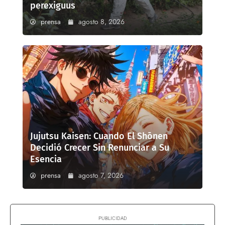
perexiguus
prensa
agosto 8, 2026
Jujutsu Kaisen: Cuando El Shōnen
Decidió Crecer Sin Renunciar a Su
Esencia
prensa
agosto 7, 2026