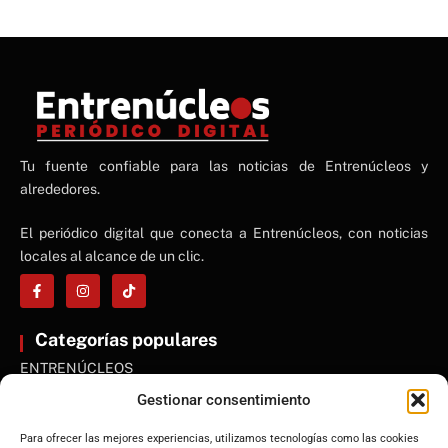
NE
Tu fuente confiable para las noticias de Entrenúcleos y
NEWS ELEMENTOR
alrededores.
El periódico digital que conecta a Entrenúcleos, con noticias
locales al alcance de un clic.
Categorías populares
ENTRENÚCLEOS
Dos Hermanas
Gestionar consentimiento
Sevilla
Para ofrecer las mejores experiencias, utilizamos tecnologías como las cookies