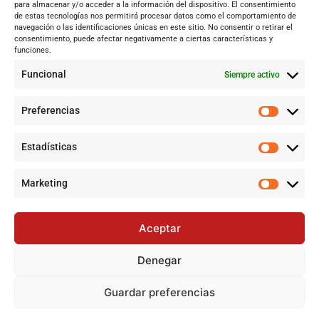
Andalucía
para almacenar y/o acceder a la información del dispositivo. El consentimiento
de estas tecnologías nos permitirá procesar datos como el comportamiento de
Internacional
navegación o las identificaciones únicas en este sitio. No consentir o retirar el
Tecnología
consentimiento, puede afectar negativamente a ciertas características y
funciones.
Cultura y ocio
Funcional
Siempre activo
Sociedad
Deportes y vida
Preferencias
Lo más leído
Estadísticas
Jujutsu Kaisen: Cuando El Shōnen Decidió Crecer Sin Renunciar
a Su Esencia
Marketing
Cataluña lidera el superávit en financiación autonómica en
2024 mientras Andalucía denuncia desigualdades
Aceptar
Jujutsu Kaisen: El Shōnen que decidió evolucionar sin perder su
esencia
Denegar
Controversia en Sevilla por la construcción de la gran mezquita
en Polígono Sur tras 20 años de lucha
Guardar preferencias