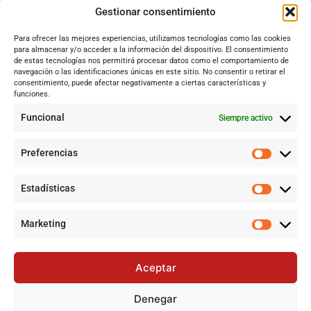
Dos Hermanas
Gestionar consentimiento
Sevilla
Para ofrecer las mejores experiencias, utilizamos tecnologías como las cookies
Andalucía
para almacenar y/o acceder a la información del dispositivo. El consentimiento
de estas tecnologías nos permitirá procesar datos como el comportamiento de
Internacional
navegación o las identificaciones únicas en este sitio. No consentir o retirar el
Tecnología
consentimiento, puede afectar negativamente a ciertas características y
funciones.
Cultura y ocio
Funcional
Siempre activo
Sociedad
Deportes y vida
Preferencias
Lo más leído
Estadísticas
Alerta por Virus del Nilo Occidental en Dos Hermanas y Sevilla:
Un riesgo creciente por el mosquito Culex perexiguus
Marketing
Jujutsu Kaisen: Cuando El Shōnen Decidió Crecer Sin Renunciar
a Su Esencia
Aceptar
Cataluña lidera el superávit en financiación autonómica en
2024 mientras Andalucía denuncia desigualdades
Denegar