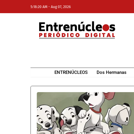
-
5:18:20 AM
Aug 07, 2026
NE
NEWS ELEMENTOR
ENTRENÚCLEOS
Dos Hermanas