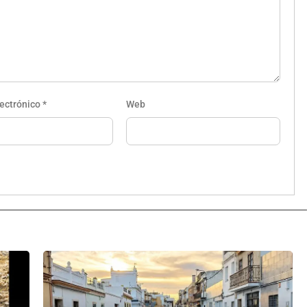
lectrónico
*
Web