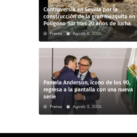
Controversia en Sevilla por la
construcción de la gran mezquita en
Polígono Sur tras 20 años de lucha
Prensa
Agosto 6, 2026
Pamela Anderson, ícono de los 90,
regresa a la pantalla con una nueva
serie
Prensa
Agosto 5, 2026