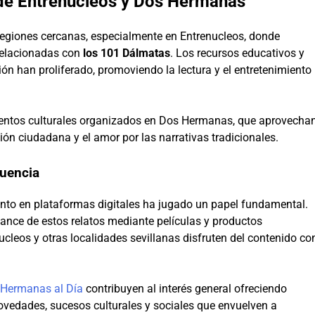
 de Entrenucleos y Dos Hermanas
 regiones cercanas, especialmente en Entrenucleos, donde
relacionadas con
los 101 Dálmatas
. Los recursos educativos y
ión han proliferado, promoviendo la lectura y el entretenimiento
eventos culturales organizados en Dos Hermanas, que aprovecha
ción ciudadana y el amor por las narrativas tradicionales.
luencia
ento en plataformas digitales ha jugado un papel fundamental.
cance de estos relatos mediante películas y productos
ucleos y otras localidades sevillanas disfruten del contenido co
Hermanas al Día
contribuyen al interés general ofreciendo
ovedades, sucesos culturales y sociales que envuelven a